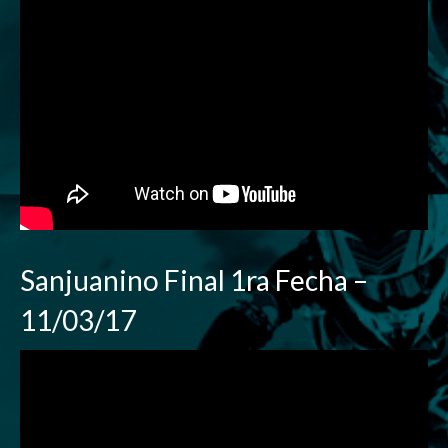
Sanjuanino Final 1ra Fecha –
11/03/17