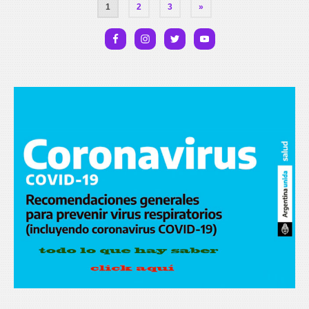
1
2
3
»